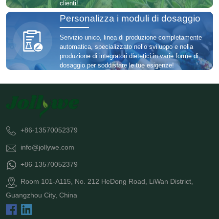
clienti!
Personalizza i moduli di dosaggio
Servizio unico, linea di produzione completamente
automatica, specializzato nello sviluppo e nella
produzione di integratori dietetici in varie forme di
dosaggio per soddisfare le tue esigenze!
+86-13570052379
info@jollywe.com
+86-13570052379
Room 101-A115, No. 212 HeDong Road, LiWan District,
Guangzhou City, China