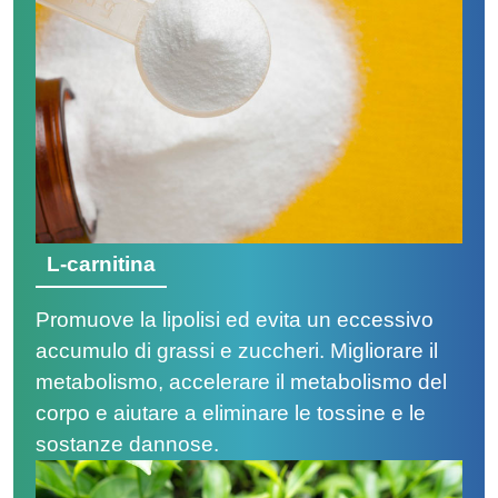
L-carnitina
Promuove la lipolisi ed evita un eccessivo
accumulo di grassi e zuccheri. Migliorare il
metabolismo, accelerare il metabolismo del
corpo e aiutare a eliminare le tossine e le
sostanze dannose.