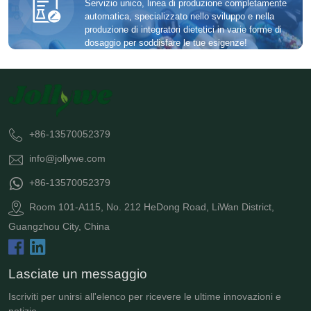
Servizio unico, linea di produzione completamente
automatica, specializzato nello sviluppo e nella
produzione di integratori dietetici in varie forme di
dosaggio per soddisfare le tue esigenze!
+86-13570052379
info@jollywe.com
+86-13570052379
Room 101-A115, No. 212 HeDong Road, LiWan District,
Guangzhou City, China
Lasciate un messaggio
Iscriviti per unirsi all'elenco per ricevere le ultime innovazioni e