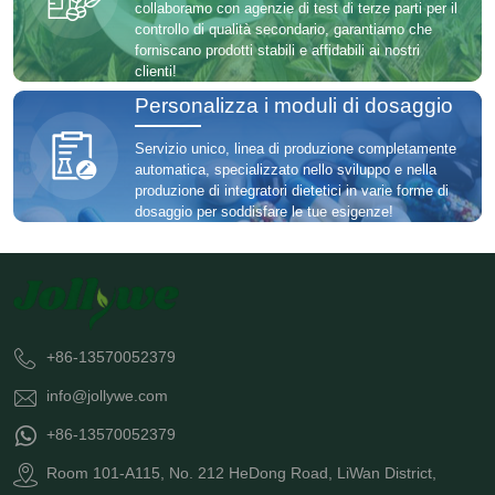
collaboramo con agenzie di test di terze parti per il
controllo di qualità secondario, garantiamo che
forniscano prodotti stabili e affidabili ai nostri
clienti!
Personalizza i moduli di dosaggio
Servizio unico, linea di produzione completamente
automatica, specializzato nello sviluppo e nella
produzione di integratori dietetici in varie forme di
dosaggio per soddisfare le tue esigenze!
+86-13570052379
info@jollywe.com
+86-13570052379
Room 101-A115, No. 212 HeDong Road, LiWan District,