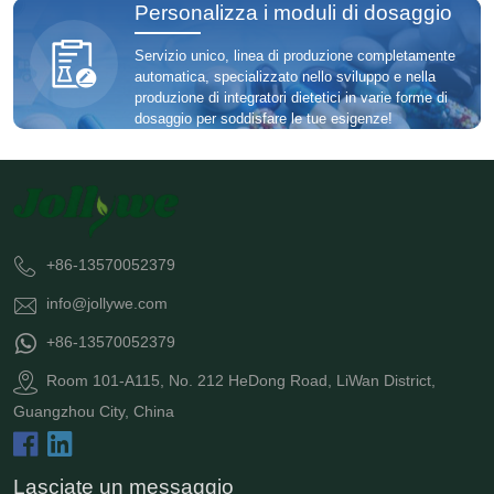
Personalizza i moduli di dosaggio
Servizio unico, linea di produzione completamente
automatica, specializzato nello sviluppo e nella
produzione di integratori dietetici in varie forme di
dosaggio per soddisfare le tue esigenze!
+86-13570052379
info@jollywe.com
+86-13570052379
Room 101-A115, No. 212 HeDong Road, LiWan District,
Guangzhou City, China
Lasciate un messaggio