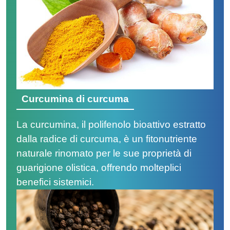
Curcumina di curcuma
La curcumina, il polifenolo bioattivo estratto
dalla radice di curcuma, è un fitonutriente
naturale rinomato per le sue proprietà di
guarigione olistica, offrendo molteplici
benefici sistemici.