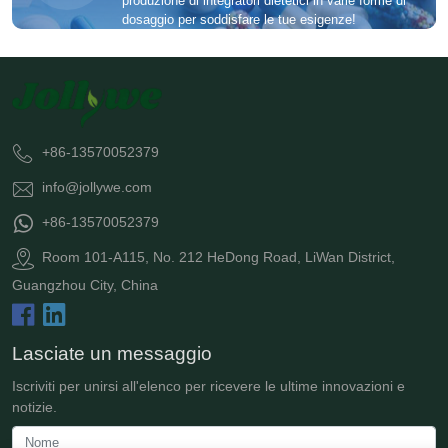
produzione di integratori dietetici in varie forme di
dosaggio per soddisfare le tue esigenze!
+86-13570052379
info@jollywe.com
+86-13570052379
Room 101-A115, No. 212 HeDong Road, LiWan District,
Guangzhou City, China
Lasciate un messaggio
Iscriviti per unirsi all'elenco per ricevere le ultime innovazioni e
notizie.