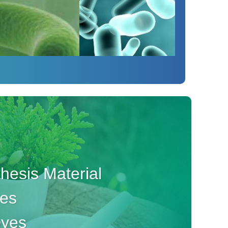
esis Material
ves
Dyes