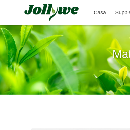
Casa
Suppl
Mat
Compresse
Capsula di gelatina
Sollievo
Prodotti per
Integratori
Stitichezza
Dimagrire
Bellezza