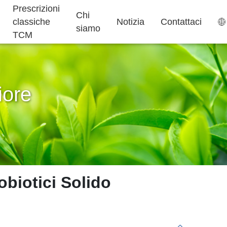
Prescrizioni
Chi
classiche
Notizia
Contattaci
siamo
TCM
iore
Bustina di tè
Caramelle Gommose
Aiuto per
Integratori per
Torta ejiao
Dormire
Bambini
robiotici Solido