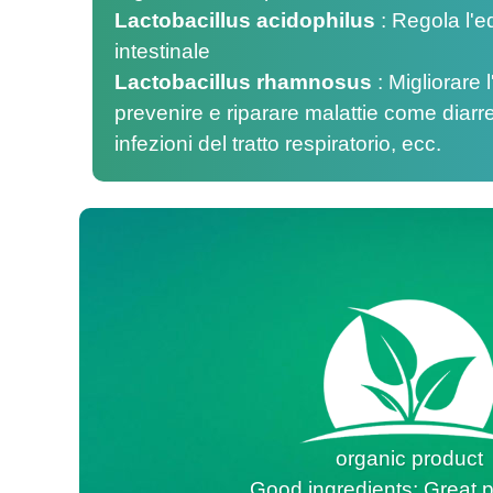
Lactobacillus acidophilus
:
Regola l'equ
intestinale
Lactobacillus rhamnosus
:
Migliorare 
prevenire e riparare malattie come diarre
infezioni del tratto respiratorio, ecc.
organic product
Good ingredients; Great p