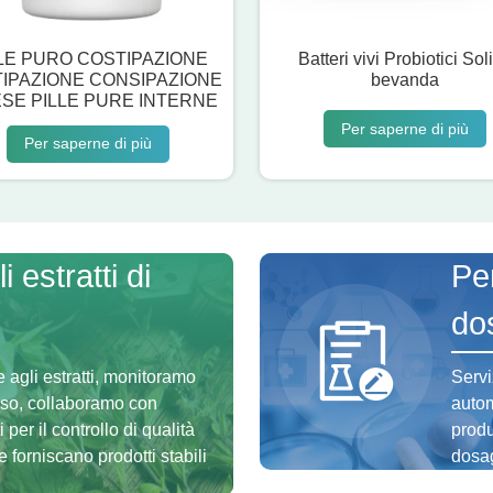
LE PURO COSTIPAZIONE
Batteri vivi Probiotici Sol
IPAZIONE CONSIPAZIONE
bevanda
ESE PILLE PURE INTERNE
Per saperne di più
Per saperne di più
 estratti di
Per
do
e agli estratti, monitoramo
Servi
esso, collaboramo con
autom
 per il controllo di qualità
produ
forniscano prodotti stabili
dosag