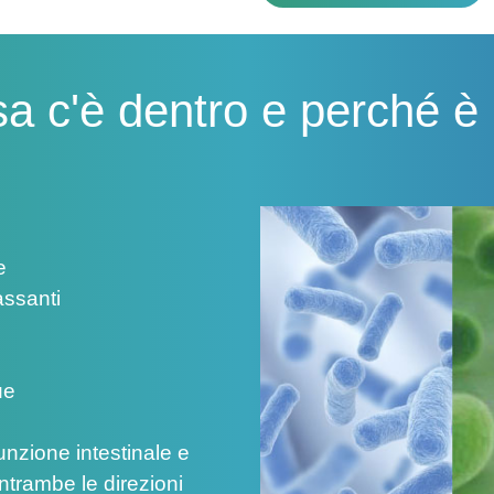
a c'è dentro e perché è
e
assanti
ue
unzione intestinale e
entrambe le direzioni