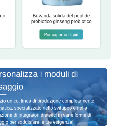
ido
Bevanda solida del peptide
probiotico ginseng probiotico
Per saperne di più
sonalizza i moduli di
saggio
zio unico, linea di produzione completamente
atica, specializzato nello sviluppo e nella
zione di integratori dietetici in varie forme di
gio per soddisfare le tue esigenze!