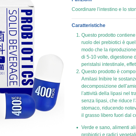
Coordinare l'intestino e lo st
Caratteristiche
Questo prodotto contiene o
ruolo dei prebiotici è quell
modo che la riproduzione b
di 5-10 volte, digestione d
peristalsi intestinale, effe
Questo prodotto è composto
Amilasi Inibire le sostanz
decomposizione dell'amido
l'attività della lipasi nel t
senza lipasi, che riduce l
stomaco, riducendo notevo
il grasso libero fuori dal 
Verde e sano, alimenti al
probiotici e radici vegetali