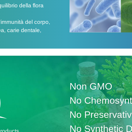
ilibrio della flora
l'immunità del corpo,
a, carie dentale,
Non GMO
No Chemosynth
No Preservati
No Synthetic 
roducts.