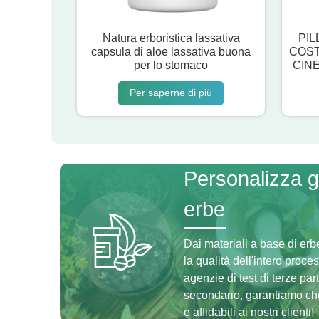
Natura erboristica lassativa
PIL
capsula di aloe lassativa buona
COST
per lo stomaco
CIN
Per saperne di più
Personalizza gli
erbe
Dai materiali a base di erb
la qualità dell'intero proc
agenzie di test di terze parti
secondario, garantiamo che 
e affidabili ai nostri clienti!