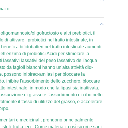
omaco
ligomannosio/oligofructosio e altri prebiotici, il
o di attivare i probiotici nel tratto intestinale, in
enefica bifidobatteri nel tratto intestinale aumenti
ell'enzima di probiotici Acidi per stimolare la
tti lassativi lassativi del peso lassativo dell'acqua
 da fagioli bianchi hanno un'alta attività diα-
e, possono inibireα-amilasi per bloccare la
, inibire l'assorbimento dello zucchero, bloccare
ratto intestinale, in modo che la lipasi sia inattivata,
'assunzione di grasso e l'assorbimento di cibo nello
lmente il tasso di utilizzo del grasso, e accelerare
corpo.
imentari e medicinali, prendono principalmente
, steli, frutta, ecc. Come materiali, così sicuri e sani,