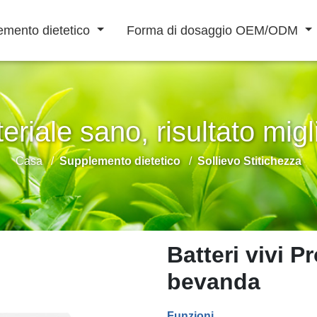
emento dietetico
Forma di dosaggio OEM/ODM
eriale sano, risultato migl
Bevanda in Polvere
Casa
Supplemento dietetico
Sollievo Stitichezza
Bevanda liquida
Aumentare Difese
Potenziamento
Riabilitazione
Immunitarie
Maschile
Cardiovascolare
Batteri vivi P
bevanda
Funzioni