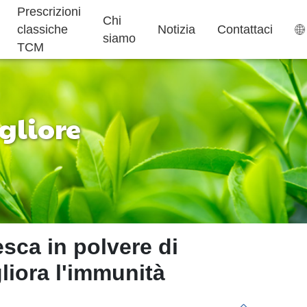
Prescrizioni
Chi
classiche
Notizia
Contattaci
siamo
TCM
gliore
Bustina di tè
Caramelle Gommose
Aiuto per
Integratori per
Torta ejiao
Dormire
Bambini
esca in polvere di
liora l'immunità