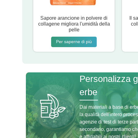
Sapore arancione in polvere di
Il s
collagene migliora l'umidità della
col
pelle
Per saperne di più
Personalizza gli
erbe
Dai materiali a base di erb
la qualità dell'intero proc
agenzie di test di terze parti
secondario, garantiamo che 
e affidabili ai nostri clienti!