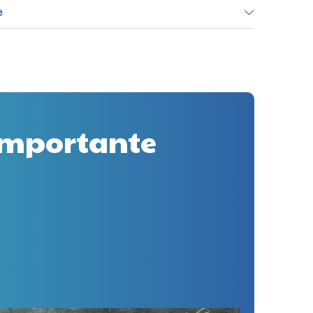
e
 importante