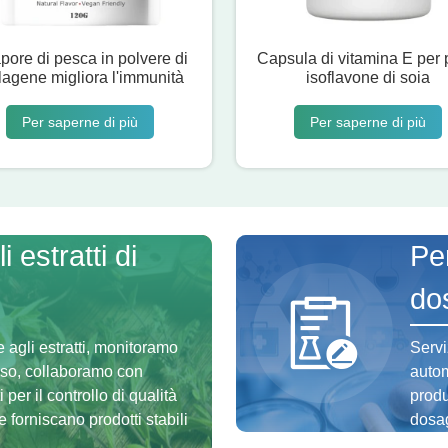
apore di pesca in polvere di
Capsula di vitamina E per 
lagene migliora l'immunità
isoflavone di soia
Per saperne di più
Per saperne di più
 estratti di
Per
do
e agli estratti, monitoramo
Servi
esso, collaboramo con
autom
 per il controllo di qualità
produ
forniscano prodotti stabili
dosag