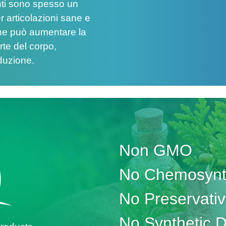
ienti sono spesso un
r articolazioni sane e
gene può aumentare la
te del corpo,
duzione.
Non GMO
No Chemosynth
No Preservati
No Synthetic 