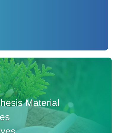
esis Material
ves
Dyes