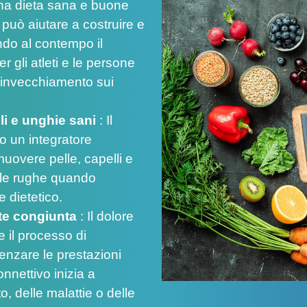
na dieta sana e buone
 può aiutare a costruire e
ndo al contempo il
r gli atleti e le persone
ll'invecchiamento sui
li e unghie sani
:
Il
o un integratore
uovere pelle, capelli e
e le rughe quando
 dietetico.
ute congiunta
:
Il dolore
 il processo di
nzare le prestazioni
nnettivo inizia a
, delle malattie o delle