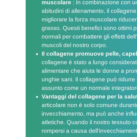
muscolare
:
In combinazione con u
abitudini di allenamento, il collagene
migliorare la forza muscolare riduce
grasso. Questi benefici sono ottimi pe
normali per combattere gli effetti de
muscoli del nostro corpo.
Il collagene promuove pelle, capel
collagene è stato a lungo considerat
alimentare che aiuta le donne a prom
unghie sani. Il collagene può ridurr
assunto come un normale integratore
Vantaggi del collagene per la sal
articolare non è solo comune durante
invecchiamento, ma può anche influe
atletiche. Quando il nostro tessuto co
rompersi a causa dell'invecchiamento