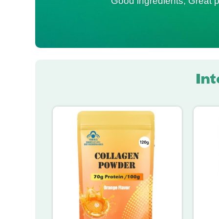
Good ingredients; Great p
Int