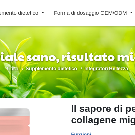
emento dietetico
Forma di dosaggio OEM/ODM
iale sano, risultato mi
Bevanda in Polvere
Casa
Supplemento dietetico
Integratori Bellezza
Bevanda liquida
Aumentare Difese
Potenziamento
Riabilitazione
Immunitarie
Maschile
Cardiovascolare
Il sapore di p
collagene mig
Funzioni