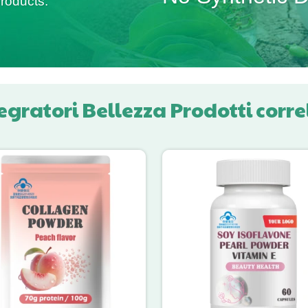
roducts.
egratori Bellezza Prodotti corre