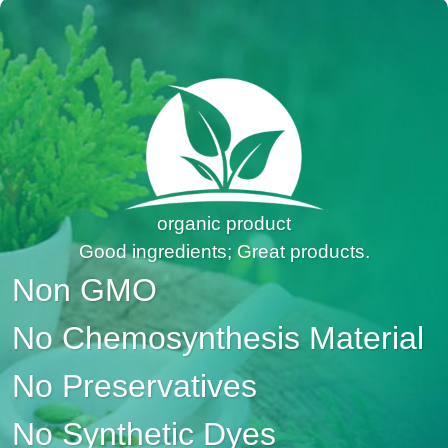
organic product
Good ingredients; Great products.
Non GMO
No Chemosynthesis Material
No Preservatives
No Synthetic Dyes