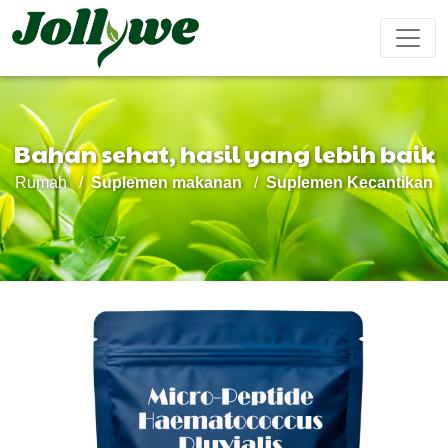
Bahan sehat, hasil yang lebih baik
Tablet/Pil
Kapsul
Bubuk
Rumah
Suplemen makanan
Suplemen Kecantikan
Obat
Suplemen
Suplemen
Meningkatkan
Makanan
minuman
pencahar
penurun
Kecantikan
imun
penambah
berat
tubuh
stamina
badan
pria
Kantong teh
Permen kenyal
Minuman cair
Mencegah
Pengobatan
Suplemen
Kue Ejiao
penyakit
insomnia
pertumbuhan
kardiovaskular