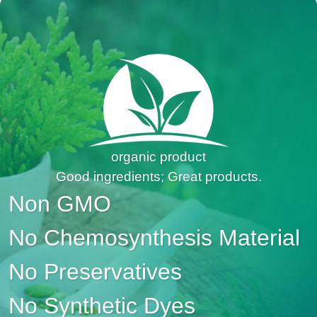
organic product
Good ingredients; Great products.
Non GMO
No Chemosynthesis Material
No Preservatives
No Synthetic Dyes