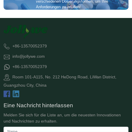
verschiedenen Dosierungsformen, um Ihre
Anforderungen zu erfüllen!
+86-13570052379
info@jollywe.com
+86-13570052379
Room 101-A115, No. 212 HeDong Road, LiWan District,
Guangzhou City, China
Eine Nachricht hinterlassen
Melden Sie sich für die Liste an, um die neuesten Innovationen
und Nachrichten zu erhalten.