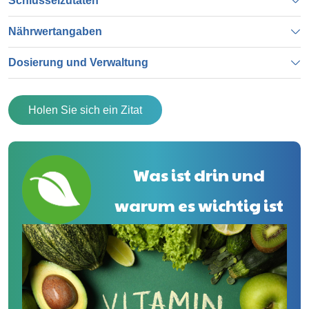
Schlüsselzutaten
Nährwertangaben
Dosierung und Verwaltung
Holen Sie sich ein Zitat
Was ist drin und
warum es wichtig ist