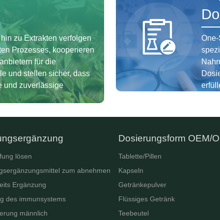
Do
 hin zu Extrakten verfolgen
One-S
mten Prozesses, kooperieren
spezi
anbietern für die
Nahr
le und stellen sicher, dass
Dosi
e und zuverlässige
erfüll
ungsergänzung
Dosierungsform OEM/
fung lösen
Tablette/Pillen
gsergänzungsmittel zum abnehmen
Kapseln
eits Ergänzung
Getränkepulver
ng des immunsystems
Flüssiges Getränk
erung männlich
Teebeutel