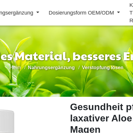
K
ngsergänzung
Dosierungsform OEM/ODM
T
R
s Material, besseres 
Getränkepulver
Heim
Nahrungsergänzung
Verstopfung lösen
Flüssiges Getränk
Stärkung des
Verlängerung
Herz kreislauf
immunsystems
männlich
erkrankung
behandlung
Gesundheit pf
laxativer Aloe
Magen