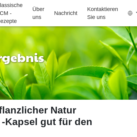
lassische
Über
Kontaktieren
CM -
Nachricht
uns
Sie uns
ezepte
Ergebnis
Teebeutel
Gummibärchen
Schlafmittel
Wachstum
Ejiao -Kuchen
pflanzlich
ergänzungsmittel
für kinder
lanzlicher Natur
 -Kapsel gut für den