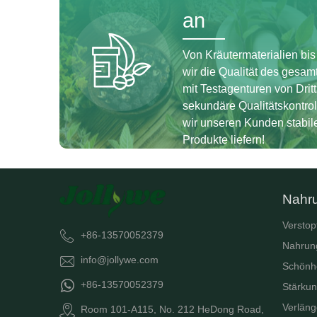
an
Von Kräutermaterialien bis
wir die Qualität des gesa
mit Testagenturen von Dritt
sekundäre Qualitätskontrol
wir unseren Kunden stabil
Produkte liefern!
Nahr
Verstop
+86-13570052379
Nahrun
info@jollywe.com
Schönh
+86-13570052379
Stärku
Verläng
Room 101-A115, No. 212 HeDong Road,