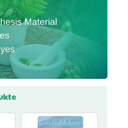
esis Material
ves
Dyes
ukte