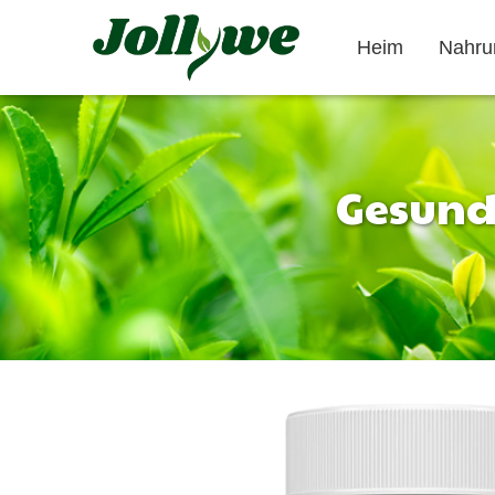
Heim
Nahru
Gesunde
Tablette/Pillen
Kapseln
Verstopfung
Nahrungsergänzungsmittel
Schönheits
lösen
zum abnehmen
Ergänzung