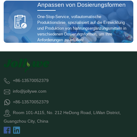
Anpassen von Dosierungsformen
One-Stop-Service, vollautomatische
Produktionslinie, spezialisiert auf die Entwicklung
und Produktion von Nahrungsergänzungsmitteln in
verschiedenen Dosierungsformen, um Ihre
Anforderungen zu erfüllen!
+86-13570052379
info@jollywe.com
+86-13570052379
Room 101-A115, No. 212 HeDong Road, LiWan District,
Guangzhou City, China