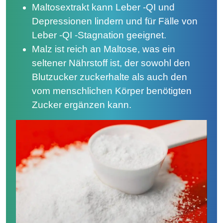
Maltosextrakt kann Leber -QI und
Depressionen lindern und für Fälle von
Leber -QI -Stagnation geeignet.
Malz ist reich an Maltose, was ein
seltener Nährstoff ist, der sowohl den
Blutzucker zuckerhalte als auch den
vom menschlichen Körper benötigten
Zucker ergänzen kann.