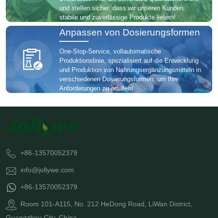
und stellen sicher, dass wir unseren Kunden
stabile und zuverlässige Produkte liefern!
Anpassen von Dosierungsformen
One-Stop-Service, vollautomatische
Produktionslinie, spezialisiert auf die Entwicklung
und Produktion von Nahrungsergänzungsmitteln in
verschiedenen Dosierungsformen, um Ihre
Anforderungen zu erfüllen!
+86-13570052379
info@jollywe.com
+86-13570052379
Room 101-A115, No. 212 HeDong Road, LiWan District,
Guangzhou City, China