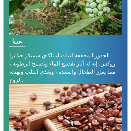
بوريا
الجذور المجففة لنبات ليلياكاي سميلار جلاابرا
روكس. إنه له آثار تقطيع الماء وتصليح الرطوبة ،
مما يعزز الطحال والمعدة ، ويغذي القلب وتهدئة
الروح.