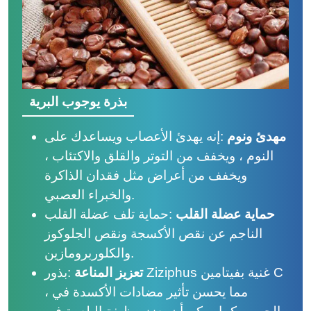
بذرة يوجوب البرية
مهدئ ونوم
:
إنه يهدئ الأعصاب ويساعدك على
النوم ، ويخفف من التوتر والقلق والاكتئاب ،
ويخفف من أعراض مثل فقدان الذاكرة
والخبراء العصبي.
حماية عضلة القلب
:
حماية تلف عضلة القلب
الناجم عن نقص الأكسجة ونقص الجلوكوز
والكلوربرومازين.
تعزيز المناعة
:
بذور Ziziphus غنية بفيتامين C
، مما يحسن تأثير مضادات الأكسدة في