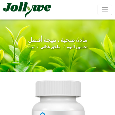
مادة صحية ، نتيجة أفضل
مشروب بودرة
كبسولات
حبوب
تحسين النوم
ملحق غذائي
بيت
تعزيز
تحسين
مكملات
مكمل
تخفيف
الذكور
المناعة
التجميل
غذائي
الإمساك
لإنقاص
الوزن
حلوى الجيلي
أكياس الشاي
مشروب سائل
كعكة إيجيو
مكملات
تحسين
المحافظة
غذائية
النوم
على القلب
للأطفال
والأوعية