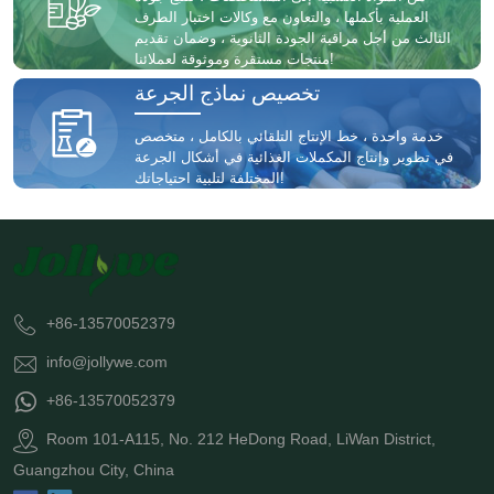
العملية بأكملها ، والتعاون مع وكالات اختبار الطرف
الثالث من أجل مراقبة الجودة الثانوية ، وضمان تقديم
منتجات مستقرة وموثوقة لعملائنا!
تخصيص نماذج الجرعة
خدمة واحدة ، خط الإنتاج التلقائي بالكامل ، متخصص
في تطوير وإنتاج المكملات الغذائية في أشكال الجرعة
المختلفة لتلبية احتياجاتك!
+86-13570052379
info@jollywe.com
+86-13570052379
Room 101-A115, No. 212 HeDong Road, LiWan District,
Guangzhou City, China