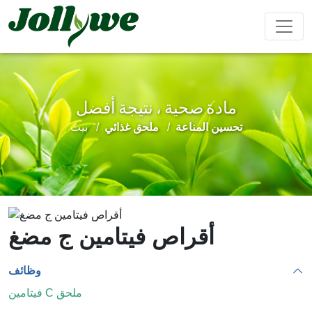
مادة صحية ، نتيجة أفضل
مشروب بودرة
كبسولات
حبوب
تحسين المناعة
ملحق غذائي
بيت
تعزيز
تحسين
مكملات
مكمل
تخفيف
الذكور
المناعة
التجميل
غذائي
الإمساك
لإنقاص
الوزن
حلوى الجيلي
أكياس الشاي
مشروب سائل
أقراص فيتامين ج مضغ
وظائف
كعكة إيجيو
مكملات
تحسين
المحافظة
غذائية
النوم
على القلب
فيتامين C ملحق
للأطفال
والأوعية