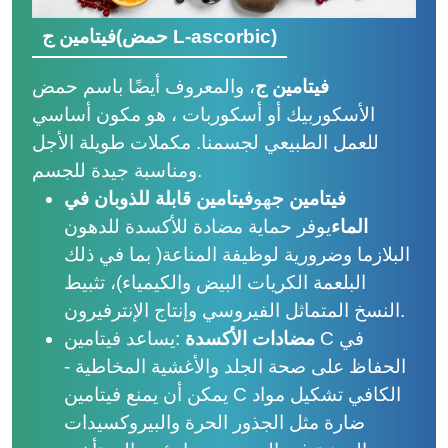
فيتامين ج(حمض L-ascorbic)
فيتامين ج
، والمعروف أيضًا باسم حمض
الأسكوربيك أو أسكوربات ، هو مكون أساسي
للعمل الطبيعي لجسمنا. مكملات طويلة الأجل
ومناسبة جيدة للجسم.
فيتامين ج
هو
فيتامين قابلة للذوبان في
الماء
يوفر حماية مضادة للأكسدة للدهون
البلازما وضرورية لوظيفة المناعة
(
بما في ذلك
البلعمة الكريات البيض والكيمياء)، تثبيط
النسخ المتماثل الفيروسي وإنتاج الإنترفيرون.
مضادات الأكسدة
:
يساعد فيتامين C في
الحفاظ على صحة الجلد والأغشية المخاطية -
يمكن أن يمنع فيتامين C الكافي تشكيل مواد
ضارة مثل الجذور الحرة والبيروكسيدات