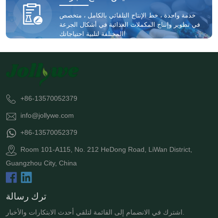
خدمة واحدة ، خط الإنتاج التلقائي بالكامل ، متخصص
في تطوير وإنتاج المكملات الغذائية في أشكال الجرعة
المختلفة لتلبية احتياجاتك!
+86-13570052379
info@jollywe.com
+86-13570052379
Room 101-A115, No. 212 HeDong Road, LiWan District,
Guangzhou City, China
ترك رسالة
اشترك في الانضمام إلى القائمة لتلقي أحدث الابتكارات والأخبار.